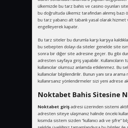
ülkemizde bu tarz bahis ve casino oyunları site
bu doğrultuda ülkemiz tarafından alınmış bazı ö
bu tarz yabancı alt tabanlı yasal olarak hizmet 
engelleyerek kapatır.
Bu tarz siteler bu durumla karşı karşıya kaldık
bu sebepten dolayı da siteler genelde site is
sonra bir diğer site adresine geçer. Bu gibi duruml
adresten sayfaya giriş yapabilir. Kullanıcıların
kullanıcılar olumsuz anlamda etkilenmez. Bu seb
kullanıcılar bilgilendirilir. Bunun yanı sıra arama
kullanırsanız yönlendirmeler sizi yeni adrese ak
Noktabet Bahis Sitesine Na
Noktabet giriş
adresi üzerinden sistemi aktif
adresten siteye ulaşmanız halinde önceki kullanıc
kısımda sistem sizden “kullanıcı adı ve şifre” b
şekilde üyeliğiniz tamamlandıysa bu bilgiler ile si