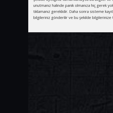
unutmanız halinde panik olmanıza hiç gerek yok
tıklamanız gereklidir. Daha sonra sisteme kayı
bilgileriniz gönderilir ve bu şekilde bilgilerinize