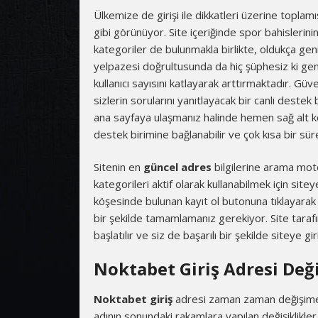
Ülkemize de girişi ile dikkatleri üzerine topla
gibi görünüyor. Site içeriğinde spor bahislerinin 
kategoriler de bulunmakla birlikte, oldukça gen
yelpazesi doğrultusunda da hiç şüphesiz ki geni
kullanıcı sayısını katlayarak arttırmaktadır. Güv
sizlerin sorularını yanıtlayacak bir canlı destek
ana sayfaya ulaşmanız halinde hemen sağ alt k
destek birimine bağlanabilir ve çok kısa bir süre
Sitenin en
güncel adres
bilgilerine arama motor
kategorileri aktif olarak kullanabilmek için sit
köşesinde bulunan kayıt ol butonuna tıklayarak 
bir şekilde tamamlamanız gerekiyor. Site tarafın
başlatılır ve siz de başarılı bir şekilde siteye gir
Noktabet Giriş Adresi Deği
Noktabet giriş
adresi zaman zaman değişime u
adının sonundaki rakamlara yapılan değişiklikle